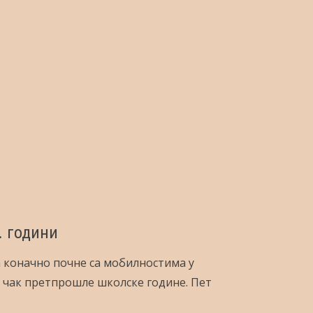
. години
 коначно почне са мобилностима у
и чак претпрошле школске године. Пет