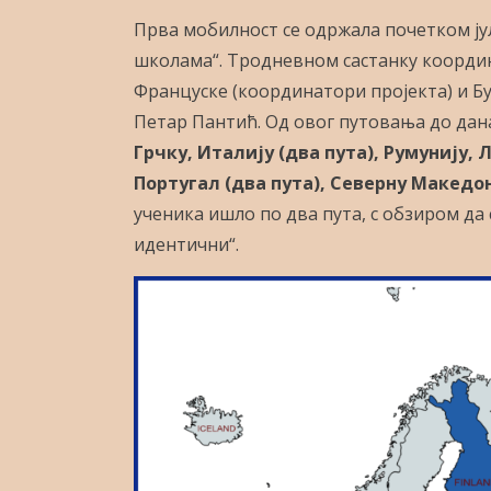
Прва мобилност се одржала почетком јула
школама“. Тродневном састанку координ
Француске (координатори пројекта) и Б
Петар Пантић. Од овог путовања до дана
Грчку, Италију (два пута), Румунију, 
Португал (два пута), Северну Македон
ученика ишло по два пута, с обзиром да
идентични“.