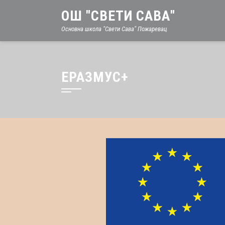
ОШ "СВЕТИ САВА"
Основна школа "Свети Сава" Пожаревац
ЕРАЗМУС+