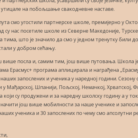
и партнерских школа, усавршили су своје језичке, култ
о утицале на побољшање свакодневне наставе.
пута смо угостили партнерске школе, премијерно у Октоб
ад су нас посетиле школе из Северне Македоније, Турске,
 тима, што је значило да смо у једном тренутку били до
стали у добром сећању.
 више посла и, самим тим, још више путовања. Школа је
а Ерасмус+ програма аплицирала и награђена „Ерасмус
наших запослених и ученика у наредној години. Сезону
 у Мађарској, Шпанији, Пољској, Немачкој, Хрватској, 
 који су продужени и за наредну школску годину а у то
значити још више мобилности за наше ученике и запосле
аших ученика и 30 запослених по чему смо апсолутни р
ти,