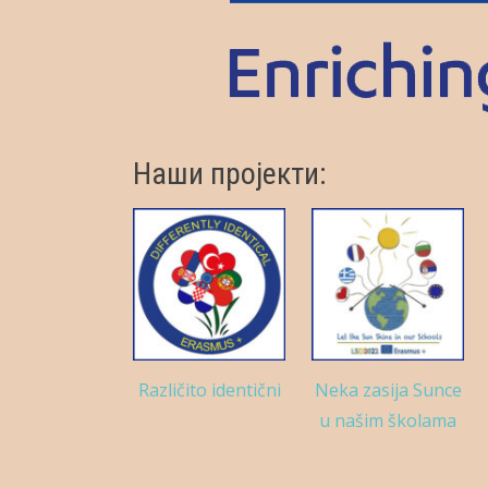
Наши пројекти:
Različito identični
Neka zasija Sunce
u našim školama