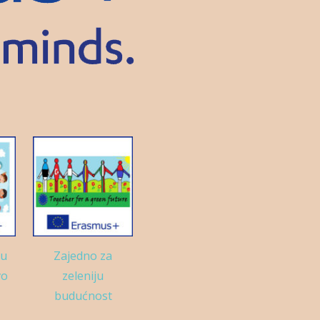
su
Zajedno za
vo
zeleniju
budućnost