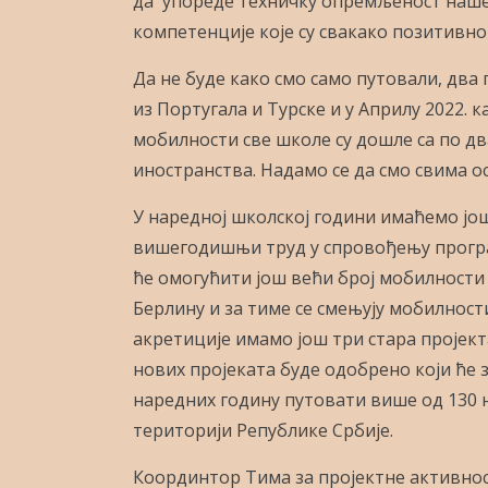
да упореде техничку опремљеност наше 
компетенције које су свакако позитивн
Да не буде како смо само путовали, два 
из Португала и Турске и у Априлу 2022. к
мобилности све школе су дошле са по два
иностранства. Надамо се да смо свима о
У наредној школској години имаћемо још
вишегодишњи труд у спровођењу програм
ће омогућити још већи број мобилности 
Берлину и за тиме се смењују мобилности
акретиције имамо још три стара пројекта
нових пројеката буде одобрено који ће 
наредних годину путовати више од 130 н
територији Републике Србије.
Координтор Тима за пројектне активнос