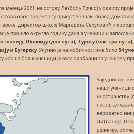
 месеца 2021. на острву Лезбос у Грчкој у оквиру прој
атора овог пројекта су присуствовали, поред домаћин
угарске, директор школе Маргарета Секуловић и коорд
с је прошло округло годину дана а ученици и запослен
Литванију, Шпанију (два пута), Турску (чак три пута)
ију и Бугарску
. Укупно је на мобилностима било
54 уч
 су као најбољи ученици школе одабрани за учешће у п
Заједничко сви
наши ученици с
иностранству (
пасош до сада),
вероватно ника
Литванија, Порт
религије, обич