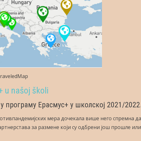
raveledMap
 u našoj školi
у програму Ерасмус+ у школској 2021/2022
отивпандемијских мера дочекала више него спремна да
артнерстава за размене који су одбрени још прошле ил