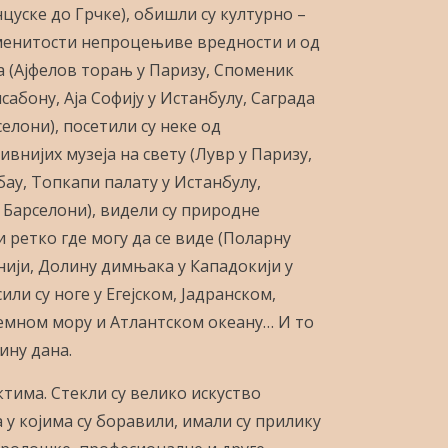
цуске до Грчке), обишли су културно –
менитости непроцењиве вредности и од
ја (Ајфелов торањ у Паризу, Споменик
абону, Аја Софију у Истанбулу, Саграда
елони), посетили су неке од
внијих музеја на свету (Лувр у Паризу,
бау, Топкапи палату у Истанбулу,
у Барселони), видели су природне
 ретко где могу да се виде (Поларну
онији, Долину димњака у Кападокији у
сили су ноге у Егејском, Јадранском,
емном мору и Атлантском океану… И то
ину дана.
ктима. Стекли су велико искуство
у којима су боравили, имали су прилику