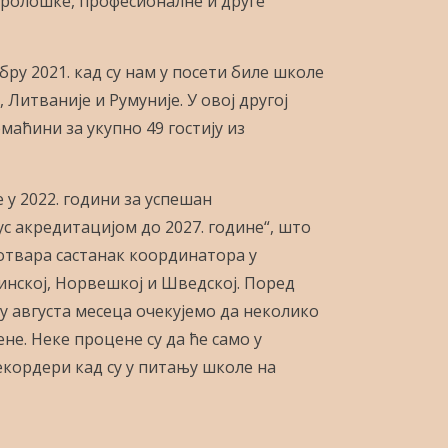
уролошке, професионалне и друге
ру 2021. кад су нам у посети биле школе
 Литваније и Румуније. У овој другој
маћини за укупно 49 гостију из
 у 2022. години за успешан
 акредитацијом до 2027. године“, што
 отвара састанак координатора у
Финској, Норвешкој и Шведској. Поред
ку августа месеца очекујемо да неколико
не. Неке процене су да ће само у
екордери кад су у питању школе на