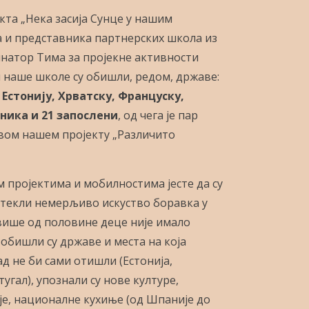
екта „Нека засија Сунце у нашим
а и представника партнерских школа из
инатор Тима за пројекне активности
и наше школе су обишли, редом, државе:
, Естонију, Хрватску, Француску,
еника и 21 запослени
, од чега је пар
рвом нашем пројекту „Различито
м пројектима и мобилностима јесте да су
текли немерљиво искуство боравка у
више од половине деце није имало
 обишли су државе и места на која
д не би сами отишли (Естонија,
угал), упознали су нове културе,
аје, националне кухиње (од Шпаније до