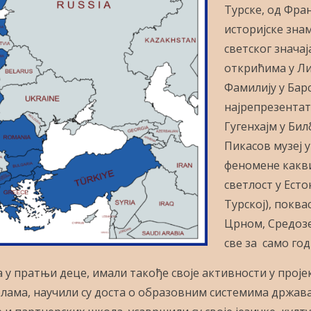
Турске, од Фран
историјске зна
светског знача
открићима у Лис
Фамилију у Барс
најрепрезентати
Гугенхајм у Бил
Пикасов музеј 
феномене какви
светлост у Ест
Турској), поква
Црном, Средоз
све за само год
 у пратњи деце, имали такође своје активности у проје
ама, научили су доста о образовним системима држава 