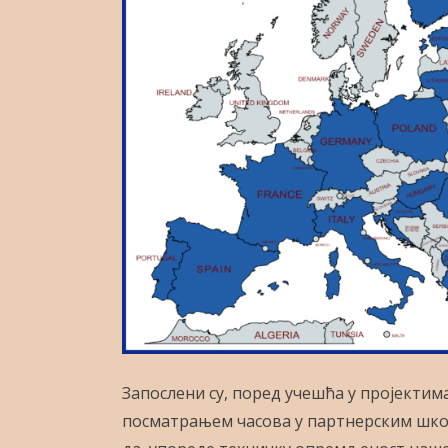
Запослени су, поред учешћа у пројектима
посматрањем часова у партнерским школ