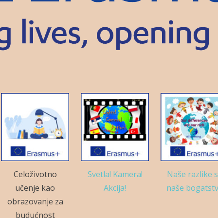
Celoživotno
Svetla! Kamera!
Naše razlike 
učenje kao
Akcija!
naše bogatst
obrazovanje za
budućnost