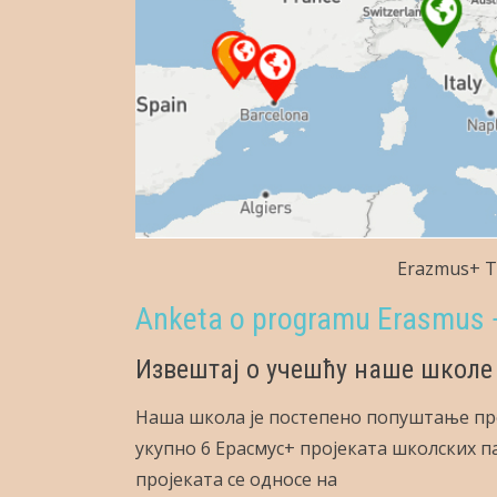
Erazmus+ T
Anketa o programu Erasmus +
Извештај о учешћу наше школе 
Наша школа је постепено попуштање пр
укупно 6 Ерасмус+ пројеката школских п
пројеката се односе на